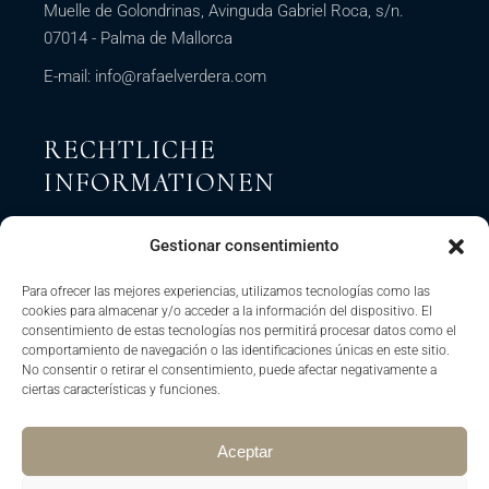
Muelle de Golondrinas, Avinguda Gabriel Roca, s/n.
07014 - Palma de Mallorca
E-mail:
info@rafaelverdera.com
RECHTLICHE
INFORMATIONEN
IMPRESSUM
Gestionar consentimiento
COOKIE-RICHTLINIE
Para ofrecer las mejores experiencias, utilizamos tecnologías como las
DATENSCHUTZRICHTLINIE
cookies para almacenar y/o acceder a la información del dispositivo. El
consentimiento de estas tecnologías nos permitirá procesar datos como el
STORNIERUNGSBEDINGUNGEN
comportamiento de navegación o las identificaciones únicas en este sitio.
No consentir o retirar el consentimiento, puede afectar negativamente a
ciertas características y funciones.
Aceptar