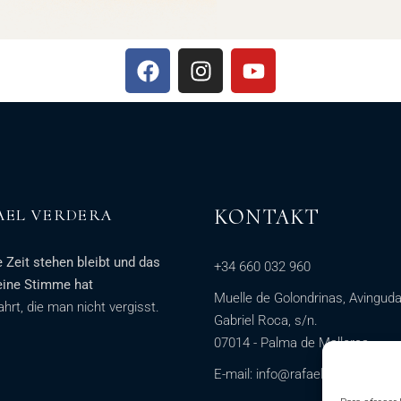
KONTAKT
AEL VERDERA
 Zeit stehen bleibt und das
+34 660 032 960
eine Stimme hat
Muelle de Golondrinas, Avingud
ahrt, die man nicht vergisst.
Gabriel Roca, s/n.
07014 - Palma de Mallorca
E-mail:
info@rafaelverdera.com