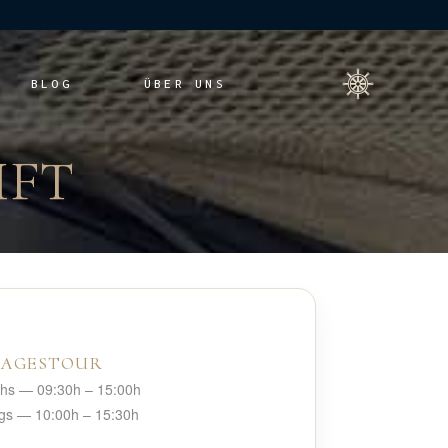
BLOG
ÜBER UNS
UFT
TAGESTOUR
chs
— 09:30h – 15:00h
gs
— 10:00h – 15:30h