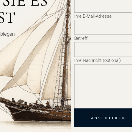
SIE ES
ST
Ihre E-Mail-Adresse
Ablegen
Betreff
Ihre Nachricht (optional)
ABSCHICKEN