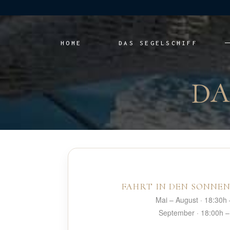
HOME
DAS SEGELSCHIFF
DA
FAHRT IN DEN SONN
Mai – August
· 18:30h 
September
· 18:00h –