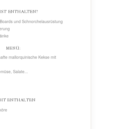
IST ENTHALTEN?
-Boards und Schnorchelausrüstung
herung
ränke
MENÜ:
hafte mallorquinische Kekse mit
emüse, Salate...
HT ENTHALTEN
iköre