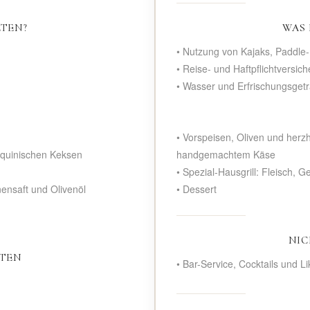
LTEN?
WAS 
• Nutzung von Kajaks, Paddle
• Reise- und Haftpflichtversic
• Wasser und Erfrischungsget
• Vorspeisen, Oliven und herz
rquinischen Keksen
handgemachtem Käse
• Spezial-Hausgrill: Fleisch, G
ensaft und Olivenöl
• Dessert
NIC
LTEN
• Bar-Service, Cocktails und L