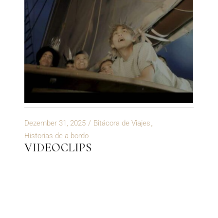
Dezember 31, 2025
Bitácora de Viajes
Novem
 Mar
Historias de a bordo
Educa
VIDEOCLIPS
WO
SO
MA