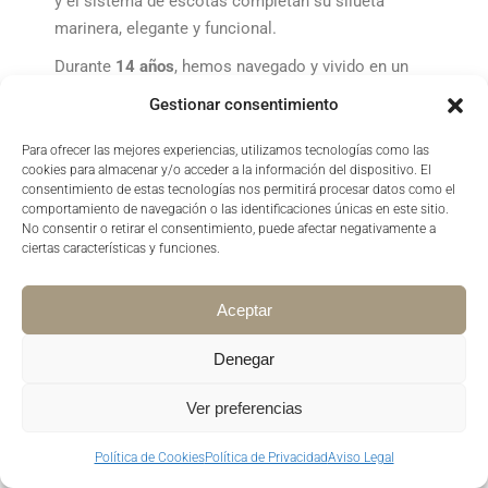
y el sistema de escotas completan su silueta
marinera, elegante y funcional.
Durante
14 años
, hemos navegado y vivido en un
barco hermoso y sencillo. Con su aparejo arcaico,
Gestionar consentimiento
nos enseñó el valor de lo esencial. Lo hemos
transformado sin darnos cuenta, adaptándonos al
Para ofrecer las mejores experiencias, utilizamos tecnologías como las
cookies para almacenar y/o acceder a la información del dispositivo. El
tiempo, a las necesidades, a las exigencias… pero
consentimiento de estas tecnologías nos permitirá procesar datos como el
sin perder su esencia.
comportamiento de navegación o las identificaciones únicas en este sitio.
No consentir o retirar el consentimiento, puede afectar negativamente a
ciertas características y funciones.
Aceptar
Denegar
Ver preferencias
Política de Cookies
Política de Privacidad
Aviso Legal