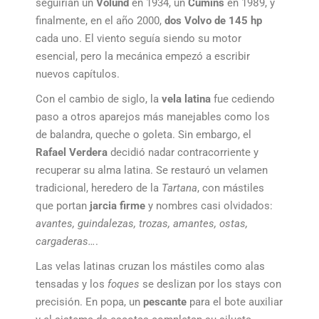
seguirían un
Volund
en 1934, un
Cumins
en 1989, y
finalmente, en el año 2000,
dos Volvo de 145 hp
cada uno. El viento seguía siendo su motor
esencial, pero la mecánica empezó a escribir
nuevos capítulos.
Con el cambio de siglo, la
vela latina
fue cediendo
paso a otros aparejos más manejables como los
de balandra, queche o goleta. Sin embargo, el
Rafael Verdera
decidió nadar contracorriente y
recuperar su alma latina. Se restauró un velamen
tradicional, heredero de la
Tartana
, con mástiles
que portan
jarcia firme
y nombres casi olvidados:
avantes, guindalezas, trozas, amantes, ostas,
cargaderas…
.
Las velas latinas cruzan los mástiles como alas
tensadas y los
foques
se deslizan por los stays con
precisión. En popa, un
pescante
para el bote auxiliar